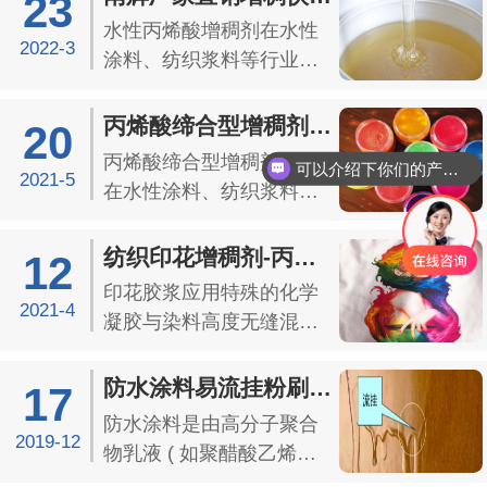
23
的进行，使脱模制成品从
有使用方便，增稠效果
水性丙烯酸增稠剂在水性
模具或...
好，流平性能好，性价比
2022-3
涂料、纺织浆料等行业运
高等优点，是目前工业中
用较多，其目的是为满足
的主要添加增稠剂。
生产需求以及施工的需
丙烯酸缔合型增稠剂-南辉厂家直销增稠快
20
（图：丙烯酸增稠剂运
要，都需要对涂料的流动
丙烯酸缔合型增稠剂运用
用）【一】...
可以介绍下你们的产品么？
性进行调节，列如水性涂
2021-5
在水性涂料、纺织浆料等
料在施工中，常需要合适
行业。为满足生产需求以
的粘度，以免施工的时候
及施工的需要，都需要对
纺织印花增稠剂-丙烯酸涂料胶浆增稠快
12
出现流挂问题，影响施工
涂料的流动性进行调节，
印花胶浆应用特殊的化学
效率...
列如水性涂料在施工中，
2021-4
凝胶与染料高度无缝混
常需要合适的粘度，以免
合，胶浆分为二大类，一
施工的时候出现流挂问
类是丙烯酸酯类共聚物，
防水涂料易流挂粉刷困难如何解决？加入防水涂...
17
题，影响施工效率。所以
另一类是聚氨酯类，广泛
防水涂料是由高分子聚合
需要...
运用在制衣领域。印花胶
2019-12
物乳液 ( 如聚醋酸乙烯
浆是由各种浆料+助剂组合
酯、聚丙烯酸酯、丁苯橡