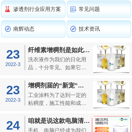
渗透剂行业应用方案
常见问题
南辉动态
技术资讯
纤维素增稠剂是如此深得洗衣液的欢心
23
洗衣液作为我们的日化用
2022-3
品，十分常见。如果它从
瓶子中按压出来是像水枪
一样喷射，那么就会造成
增稠剂届的“新宠”——工业涂料增稠剂
23
浪费和不方便的使用；因
工业涂料为了达到一定的
此现在大多数的洗衣液都
2022-3
粘稠度，施工性能和成膜
是加入了纤维素增稠剂，
质量，可通过添加各种化
形成粘稠的状态，这样既
学助剂增强其性能。其中
咱就是说这款电脑清洁剂增稠剂很稳！
24
方便挤压使用，又让人觉
增稠剂也是作为常用的助
手机、电脑已经成为我们
得...