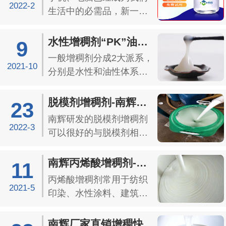
剂，这款工业涂料增稠剂
2022-2
生活中的必需品，新一代
可用于控制原料成本以及
的年轻人已经十分熟练地
增强施工性能，是厂家不
使用它们，那你又是否知
水性增稠剂“PK”油性增稠剂鹿死谁手
9
错的选择。 （...
道它们和我们一样是需要
一般增稠剂分成2大派系，
洗澡的呢？这款电脑清洁
2021-10
分别是水性和油性体系，
剂含有非离子型表面活性
水性增稠剂是最为常见常
剂、油渍消除成分、抑菌
用的增稠剂之一。增稠剂
脱模剂增稠剂-南辉厂家定制透明增稠剂效果好...
23
成分、抗静电成分、溶剂
是一种流变助剂，一般都
南辉研发的脱模剂增稠剂
稳...
云用在乳胶漆涂料、油
2022-3
可以很好的与脱模剂相
墨、脱模剂、粘合剂等工
溶、耐高温、化学性稳
序上。南辉增稠剂添加量
定，具有良好的润滑和流
南辉丙烯酸增稠剂-厂家定制增稠剂效果不返稀
11
是0.01%~0.05%...
平性，可以快速增加脱模
丙烯酸增稠剂常用于纺织
剂的稠度，增加脱模剂的
2021-5
印染、水性涂料、建筑涂
流动性，减小脱模剂的摩
料以及造纸生产行业中增
擦系数，有利于脱模工艺
稠使用。丙烯酸增稠剂具
南辉厂家直销增稠快增稠剂-水性丙烯酸增稠剂