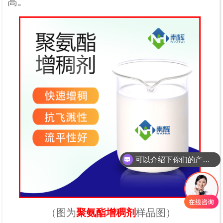
高。
可以介绍下你们的产品么？
（
图为
聚氨酯增稠剂
样品图
）