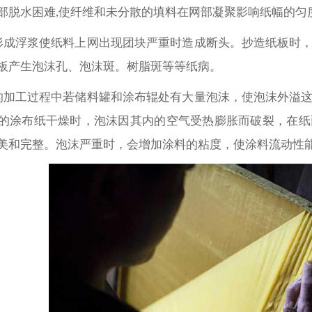
部脱水困难,使纤维和未分散的填料在网部凝聚影响纸幅的匀
形成浮浆使纸料上网出现团块严重时造成断头。抄造纸板时
板产生泡沫孔、泡沫斑。树脂斑等等纸病。
的加工过程中若储料罐和涂布辊处有大量泡沫，使泡沫外溢
的涂布纸干燥时，泡沫因其内的空气受热膨胀而破裂，在纸
美和完整。泡沫严重时，会增加涂料的粘度，使涂料流动性