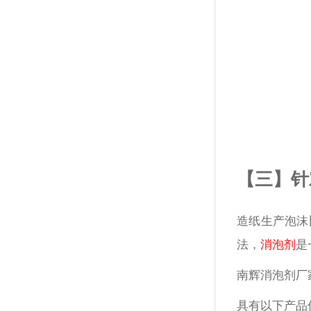
【三】针
造纸生产泡沫
法，
消泡剂
是
南辉消泡剂厂
具有以下产品