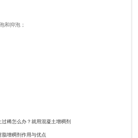
泡和抑泡；
。
土过稀怎么办？就用混凝土增稠剂
树脂增稠剂作用与优点