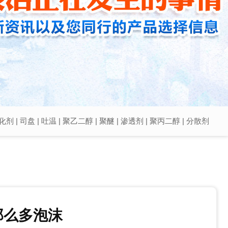
化剂
|
司盘
|
吐温
|
聚乙二醇
|
聚醚
|
渗透剂
|
聚丙二醇
|
分散剂
那么多泡沫