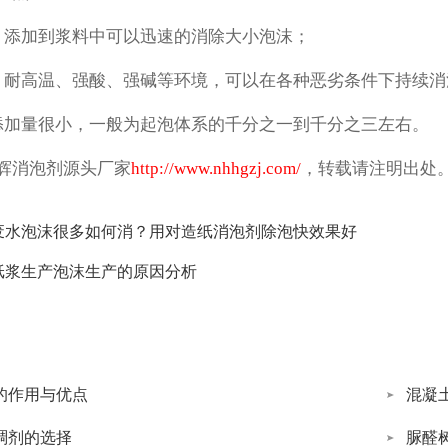
，添加到浆料中可以迅速的消除大小泡沫；
，耐高温、强酸、强碱等环境，可以在各种恶劣条件下持续消
添加量很小，一般为起泡体系的千分之一到千分之三左右。
辉消泡剂源头厂家
http://www.nhhgzj.com/
，
转载请注明出处
废水泡沫很多如何消？用对造纸消泡剂除泡快效果好
纸浆生产泡沫生产的原因分析
的作用与优点
混凝
稠剂的选择
脲醛