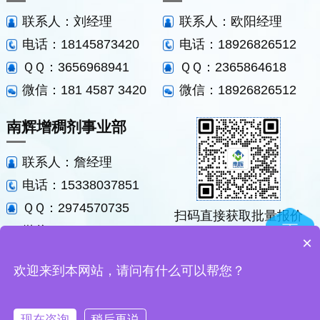
联系人：刘经理
联系人：欧阳经理
电话：18145873420
电话：18926826512
ＱＱ：3656968941
ＱＱ：2365864618
微信：181 4587 3420
微信：18926826512
南辉增稠剂事业部
联系人：詹经理
电话：15338037851
ＱＱ：2974570735
扫码直接获取批量报价
微信：15338037851
×
厂家
研发
新品
直销
定制
开发
电话咨询
技术咨询
首页
产品中心
欢迎来到本网站，请问有什么可以帮您？
CONTACT NOW
TECHNICAL
HOME
PRODUCT CENTER
关于我们
现在咨询
稍后再说