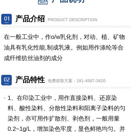
聚醚系列,产品全,品...
成功订单
产品介绍
PRODUCT DESCRIPTION
来自 广东中山 的采购商已
付款
2021-9-13 17:06:39
在一般工业中，作
o/w乳化剂，对动、植、矿物
聚乙二醇PEG各型号...
油具有乳化性能,制成乳液。例如用作涤纶等合
成功订单
成纤维纺丝油剂的成分
来自 上海嘉定 的采购商已
付款
2021-9-14 14:59:24
南辉乳化剂,原厂品质...
产品特性
免费获取
方案：181-4587-3420
成功订单
来自 河南周口 的采购商已
1、在印染工业中，用作直接染料、还原染
付款
料、酸性染料、分散性染料和阳离子染料的匀
2021-9-13 17:09:07
南辉渗透剂,效果明显...
染剂，亦可用作扩散剂、剥色剂，一般用量
0.2~1g/L，增加染色牢度，显色鲜艳均匀。并