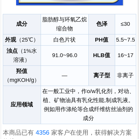
脂肪醇与环氧乙烷
成分
色泽
≤30
缩合物
外观
（25℃）
白色片状
PH值
5.5~7.5
浊点
（1%水
91.0~96.0
HLB值
16~17
溶液）
羟值
—
离子型
非离子
（mgKOH/g）
在一般工业中，作
o/w乳化剂，对动、
成功订单
植、矿物油具有乳化性能,制成乳液。
来自 广东中山 的采购商已
应用领域
例如用作涤纶等合成纤维纺丝油剂的
付款
成分
2021-9-13 17:06:39
聚乙二醇PEG各型号...
本商品已有
4356
家客户在使用，获得解决方案
成功订单