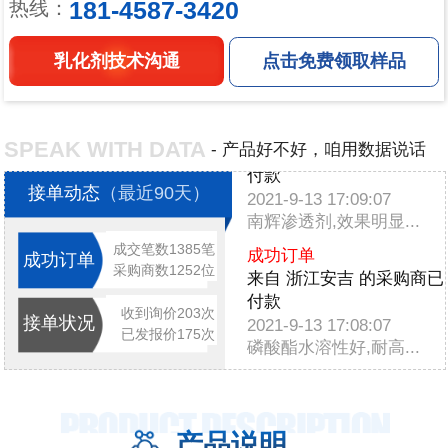
181-4587-3420
热线：
来自 上海嘉定 的采购商已
付款
2021-9-14 14:59:24
乳化剂技术沟通
点击免费领取样品
南辉乳化剂,原厂品质...
成功订单
来自 河南周口 的采购商已
SPEAK WITH DATA
- 产品好不好，咱用数据说话
付款
2021-9-13 17:09:07
接单动态
（最近90天）
南辉渗透剂,效果明显...
成功订单
成交笔数1385笔
成功订单
来自 浙江安吉 的采购商已
采购商数1252位
付款
2021-9-13 17:08:07
收到询价203次
接单状况
磷酸酯水溶性好,耐高...
已发报价175次
成功订单
来自 广东江门 的采购商已
付款
产品说明
2021-9-13 17:07:17